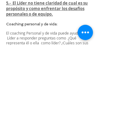
5.- El Líder no tiene claridad de cual es su
propósito y como enfrentar los desafíos
personales o de equipo.
Coaching personal y de vida:
El coaching Personal y de vida puede ayudar al
Líder a responder preguntas como ¿Qué
representa él o ella como líder? ¿Cuáles son sus
valores personales, su visión y su propósito?, y
además le ayuda a entender como todas las
acciones que realiza son impulsadas por estos
valores.
Todas las organizaciones quieren obtener
ganancias, pero igualmente que en el caso del
ejecutivo(a) siempre debe haber un propósito
mayor: seguir evolucionando, cuidar, crear
felicidad, liberar potencial, etc.
Es importante que el Líder sepa por qué su
organización hace lo que hace, porque esto es
exactamente lo que le da significado a su trabajo.
Sobre la base de esto, la clave para lograr el
dominio profesional es que el Lider llegue a ser
plenamente consciente de los patrones de
pensamiento y comportamiento que pueden
frenar su avance. Adicionalmente se preparará
al Líder para adoptar una nueva mentalidad que
transformará su capacidad de liderar e inspirar a