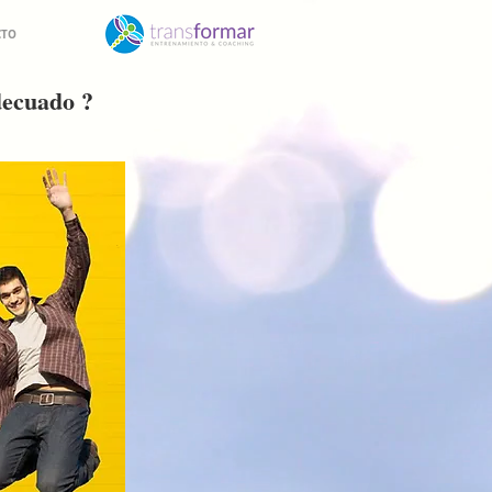
CTO
decuado ?