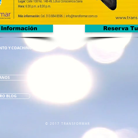
 Información
Reserva Tu
NTO Y COACHING
ANOS
TRO BLOG
© 2017 TRANSFORMAR