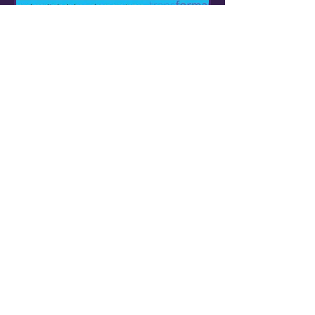
Equipo TransFormar
PREGUNTAS PODEROSAS
PARA COMENZAR EL AÑO
Alguna vez leí una anécdota, de la
cual te compartiré lo que recuerdo:
(los nombres son ficticios). Pepe, que
era empleado hace años en...
1
/
4