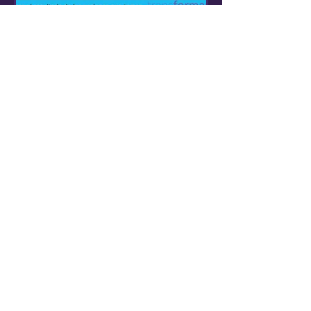
Equipo TransFormar
PREGUNTAS PODEROSAS
PARA COMENZAR EL AÑO
Alguna vez leí una anécdota, de la
cual te compartiré lo que recuerdo:
(los nombres son ficticios). Pepe, que
era empleado hace años en...
1
/
4