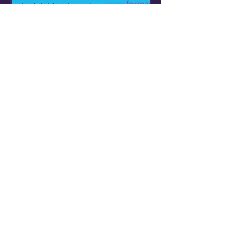
Equipo TransFormar
PREGUNTAS PODEROSAS
PARA COMENZAR EL AÑO
Alguna vez leí una anécdota, de la
cual te compartiré lo que recuerdo:
(los nombres son ficticios). Pepe, que
era empleado hace años en...
1
/
4